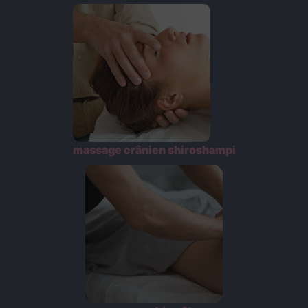
massage crânien shiroshampi