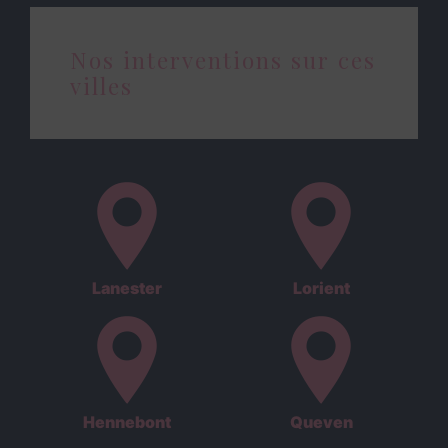
Nos interventions sur ces
villes
Lanester
Lorient
Hennebont
Queven