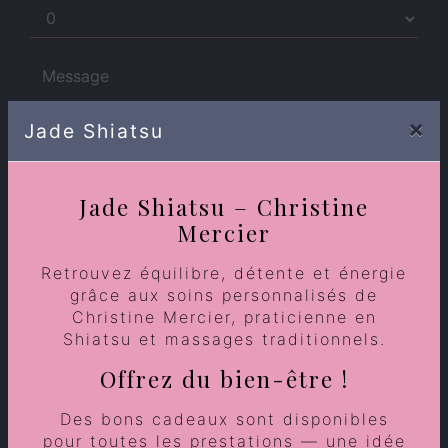
×
Jade Shiatsu
Jade Shiatsu – Christine
Mercier
En cochant cette case, j'accepte les conditions
Retrouvez équilibre, détente et énergie
particulières ci-dessous **
grâce aux soins personnalisés de
Christine Mercier, praticienne en
Shiatsu et massages traditionnels.
Envoyer
Offrez du bien-être !
Des bons cadeaux sont disponibles
** Les données personnelles communiquées sont
pour toutes les prestations — une idée
nécessaires aux fins de vous contacter et sont