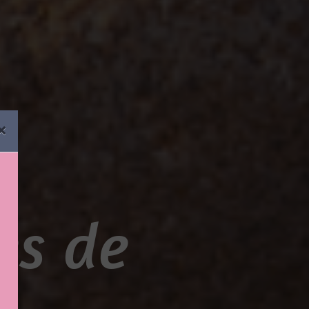
×
ès de