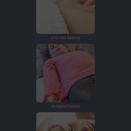
chi nei tsang
magnétisme