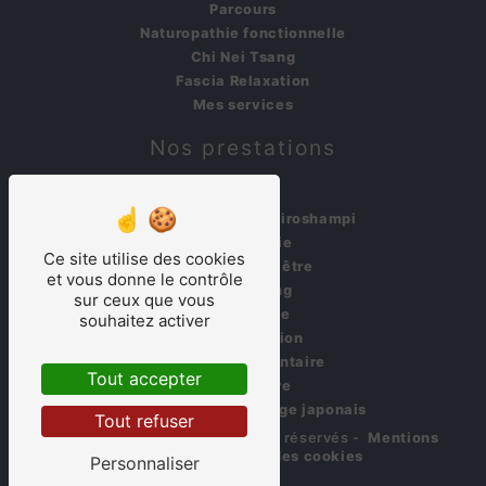
Parcours
Naturopathie fonctionnelle
Chi Nei Tsang
Fascia Relaxation
Mes services
Nos prestations
shiatsu
massage crânien shiroshampi
naturopathie
Ce site utilise des cookies
massage bien être
et vous donne le contrôle
chi nei tsang
sur ceux que vous
magnétisme
souhaitez activer
facia relaxation
réflexologie plantaire
Tout accepter
acupuncture
kobido massage visage japonais
Tout refuser
©
Vistalid
- 2026 - Tous droits réservés -
Mentions
légales
-
Gestion des cookies
Personnaliser