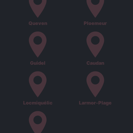
Queven
Ploemeur
Guidel
Caudan
Locmiquélic
Larmor-Plage