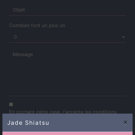
Combien font un plus un
En cochant cette case, j'accepte les conditions
particulières ci-dessous **
×
Jade Shiatsu
Envoyer