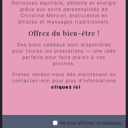
Retrouvez équilibre, détente et énergie
grâce aux soins personnalisés de
Christine Mercier, praticienne en
Shiatsu et massages traditionnels.
Offrez du bien-être !
Des bons cadeaux sont disponibles
pour toutes les prestations — une idée
En cochant cette case, j'accepte les conditions
parfaite pour faire plaisir à vos
particulières ci-dessous **
proches.
Prenez rendez-vous dès maintenant ou
Envoyer
contactez-moi pour plus d’informations
:
cliquez ici
** Les données personnelles communiquées sont
nécessaires aux fins de vous contacter et sont
enregistrées dans un fichier informatisé. Elles sont
destinées à Jade Shiatsu et ses sous-traitants dans le
seul but de répondre à votre message. Les données
collectées seront communiquées aux seuls
Ne plus afficher ce message
destinataires suivants: Jade Shiatsu 44 Avenue