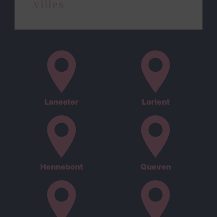
villes
Lanester
Lorient
Hennebont
Queven