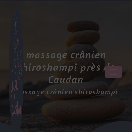
Panneau de gestion des cookies
massage crânien
shiroshampi près de
Caudan
massage crânien shiroshampi