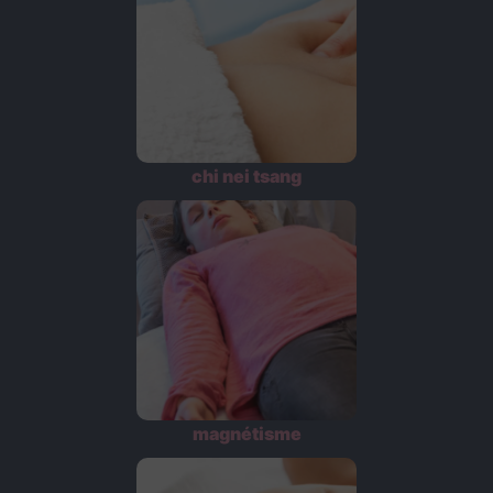
chi nei tsang
magnétisme