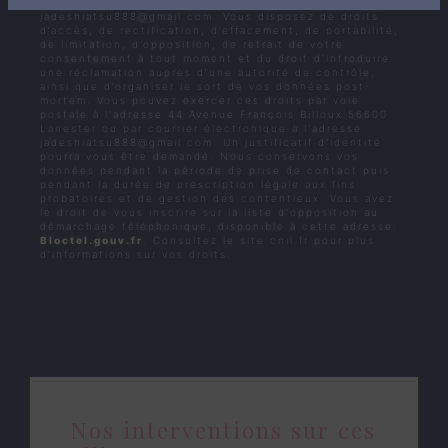
François Billoux 56600 Lanester
jadeshiatsu888@gmail.com. Vous disposez de droits
d’accès, de rectification, d’effacement, de portabilité,
de limitation, d’opposition, de retrait de votre
consentement à tout moment et du droit d’introduire
une réclamation auprès d’une autorité de contrôle,
ainsi que d’organiser le sort de vos données post-
mortem. Vous pouvez exercer ces droits par voie
postale à l'adresse 44 Avenue François Billoux 56600
Lanester ou par courrier électronique à l'adresse
jadeshiatsu888@gmail.com. Un justificatif d'identité
pourra vous être demandé. Nous conservons vos
données pendant la période de prise de contact puis
pendant la durée de prescription légale aux fins
probatoires et de gestion des contentieux. Vous avez
le droit de vous inscrire sur la liste d'opposition au
démarchage téléphonique, disponible à cette adresse:
Bloctel.gouv.fr
. Consultez le site cnil.fr pour plus
d’informations sur vos droits.
Nos interventions sur ces