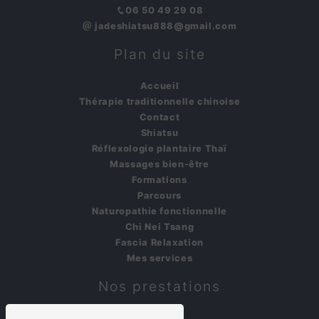
06 50 49 29 08
jadeshiatsu888@gmail.com
Plan du site
Accueil
Thérapie traditionnelle chinoise
Contact
Shiatsu
Réflexologie plantaire Thaï
Massages bien-être
Formations
Parcours
Naturopathie fonctionnelle
Chi Nei Tsang
Fascia Relaxation
Mes services
Nos prestations
shiatsu